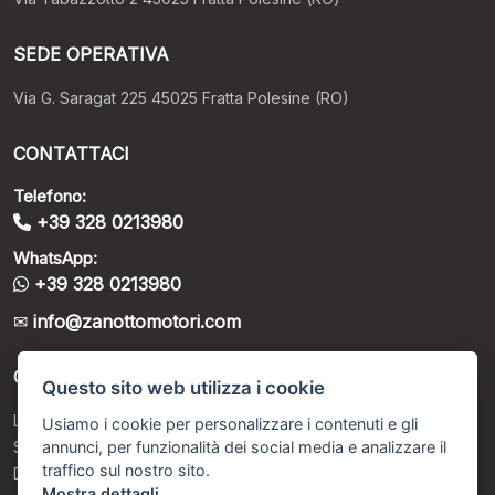
SEDE OPERATIVA
Via G. Saragat 225 45025 Fratta Polesine (RO)
CONTATTACI
Telefono:
+39 328 0213980
WhatsApp:
+39 328 0213980
info@zanottomotori.com
ORARI DI APERTURA
Questo sito web utilizza i cookie
Lunedì – Venerdì: 9:00 - 12:30 / 15:00 - 19:00
Usiamo i cookie per personalizzare i contenuti e gli
annunci, per funzionalità dei social media e analizzare il
Sabato: 9:00 - 12:30 / Su appuntamento programmato
traffico sul nostro sito.
Domenica: Chiusi
Mostra dettagli