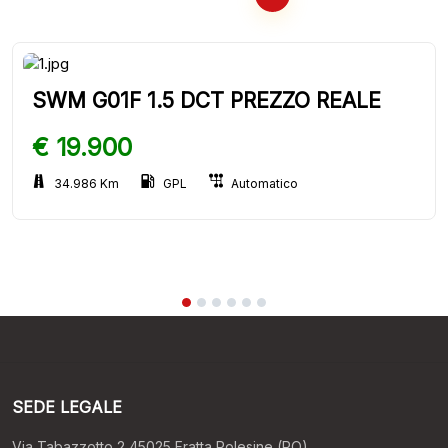
SWM G01F 1.5 DCT PREZZO REALE
€ 19.900
34.986 Km
GPL
Automatico
SEDE LEGALE
Via Tabazzotto 2 45025 Fratta Polesine (RO)