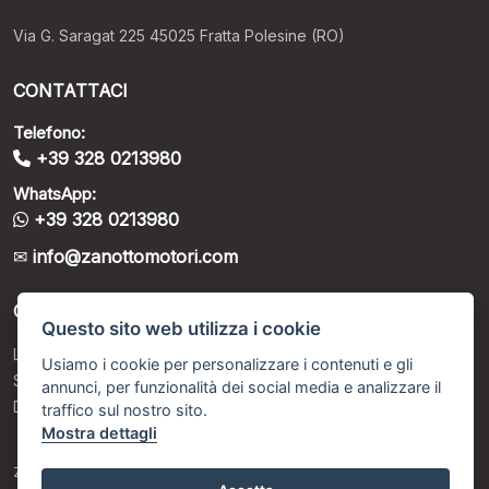
Via G. Saragat 225 45025 Fratta Polesine (RO)
CONTATTACI
Telefono:
+39 328 0213980
WhatsApp:
+39 328 0213980
info@zanottomotori.com
ORARI DI APERTURA
Questo sito web utilizza i cookie
Lunedì – Venerdì: 9:00 - 12:30 / 15:00 - 19:00
Usiamo i cookie per personalizzare i contenuti e gli
Sabato: 9:00 - 12:30 / Su appuntamento programmato
annunci, per funzionalità dei social media e analizzare il
Domenica: Chiusi
traffico sul nostro sito.
Mostra dettagli
ZANOTTO MOTORI S.R.L. - Via Tabazzotto 2 45025 Fratta Polesine