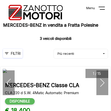
Menu
MERCEDES-BENZ in vendita a Fratta Polesine
3
veicoli disponibili
FILTRI
Più recenti
1
/
15
MERCEDES-BENZ Classe CLA
CLA 220 d S.W. 4Matic Automatic Premium
DISPONIBILE
€ 18.400