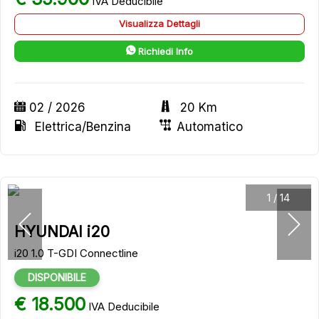
IVA Deducibile
Visualizza Dettagli
Richiedi Info
02 / 2026
20 Km
Elettrica/Benzina
Automatico
1
/
14
HYUNDAI i20
i20 1.0 T-GDI Connectline
DISPONIBILE
€ 18.500
IVA Deducibile