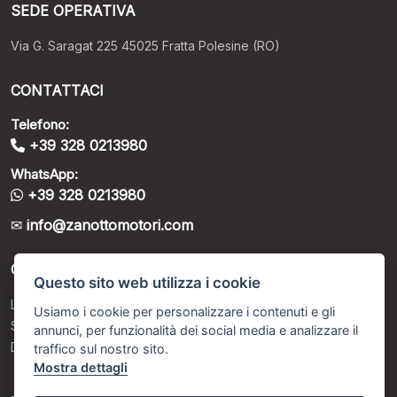
SEDE OPERATIVA
Via G. Saragat 225 45025 Fratta Polesine (RO)
CONTATTACI
Telefono:
+39 328 0213980
WhatsApp:
+39 328 0213980
info@zanottomotori.com
ORARI DI APERTURA
Questo sito web utilizza i cookie
Lunedì – Venerdì: 9:00 - 12:30 / 15:00 - 19:00
Usiamo i cookie per personalizzare i contenuti e gli
Sabato: 9:00 - 12:30 / Su appuntamento programmato
annunci, per funzionalità dei social media e analizzare il
Domenica: Chiusi
traffico sul nostro sito.
Mostra dettagli