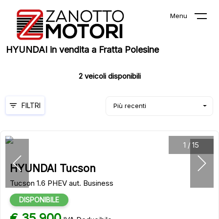
Menu
HYUNDAI in vendita a Fratta Polesine
2
veicoli disponibili
FILTRI
Più recenti
1
/
15
HYUNDAI Tucson
Tucson 1.6 PHEV aut. Business
DISPONIBILE
€ 35.900